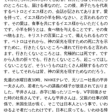
のところにも、届ける者なのだ。この後、弟子たちを代表
するペトロとイエス様との、会話が記されてあります。愛
を持って、イエス様の小羊を飼いなさい、と言われるので
す。その愛は、食事を共にするイエス様からいただくもの
です。小羊を飼うとは、食べ物を与えることです。その食
べ物もまた、キリストの言葉によって、備えられるもので
す。ペトロはそれから、神の栄光を現すための死に方を示
すために、行きたくないところへ連れて行かれると言われ
ます。行きたくないところとは、究極的には死です。です
から人生の折々でも、行きたくないところ、起こってほし
くないことなど、そういうものはたくさん経験するもので
す。そしてそれらは皆、神の栄光を現すためなのだろう。
先週の水曜日夜10時、NHKEテレで、元ソニー社長の平井
一夫さんの、若者たちへの講義の様子が放送されておりま
した。平井さんは、赤字に陥ったソニーを、V字回復させ
た時の社長さんです。そんな平井さんは、父親の仕事の関
係で、米国生活が長く、そこでは日本人という事で、いわ
ゆるよそ者だったわけです。日本に戻っても、いわゆる帰