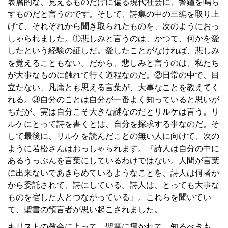
表層的な、見えるものだけに偏る現代社会に、警鐘を鳴ら
すものだと言うのです。そして、詩集の中の三編を取り上
げて、それぞれから聞き取られたものを、次のようにおっ
しゃられました。①悲しみと言うのは、かつて、何かを愛
したという経験の証しだ。愛したことがなければ、悲しみ
を覚えることもない。だから、悲しみと言うのは、私たち
が大事なものに触れて行く道程なのだ。②日常の中で、目
立たない、凡庸とも思える言葉が、大事なことを教えてく
れる。③自分のことは自分が一番よく知っていると思いが
ちだが、実は自分こそ大きな謎なのだとリルケは言う。リ
ルケにとって詩を書くとは、自分を探求する事なのだ。そ
して最後に、リルケを読んだことの無い人に向けて、次の
ように若松さんはおっしゃられます。『詩人は自分の中に
あるうっぷんを言葉にしているわけではない。人間が言葉
に出来ないであきらめているようなことを、詩人は何者か
から委託されて、詩にしている。詩人は、とっても大事な
ものを宿した人とつながっている』。これらを聞いてい
て、聖書の預言者が思い起こされました。
キリストの教会によって、聖霊に導かれて、知るべきも