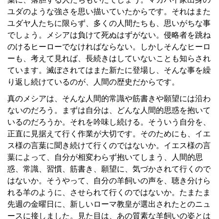
ユダのような強さを思い描いていたからです。それはまた
ユダヤ人たちに限らず、多くの人間たちも、思いがちな事
でしょう。メシアは負けて死ぬはずがない。侵略者を跳ね
のけるヒーローでなければならない。しかしそんなヒーロ
ーも、考えて見れば、長続きはしていないことも知らされ
ています。滅ぼされてはまた新たに登場し、そんな事を繰
り返し続けているのが、人間の歴史だからです。
真のメシアは、そんな人間的常識や筋書きや願望には沿わ
ないのだろう。まずは自分は、どんな人間的思惑を抱いて
いるのだろうか。それを吟味し続ける。そういう自分を、
正直に見据えて行く作業が大切です。そのためにも、イエ
ス様の言葉に聞き続けて行くのではないか。イエス様の言
葉によって、自分が相変わらず抱いてしまう、人間的思
惑、常識、習慣、筋書き、願望に、気づかされて行くので
はないか。そうやって、自分の羊飼いの声を、聴き分けら
れる羊のように、させられて行くのではないか。たまたま
先週の金曜日に、新しいローマ教皇が選出されたとのニュ
ースに接しました。見た目は、あの質素な羊飼いの姿とは