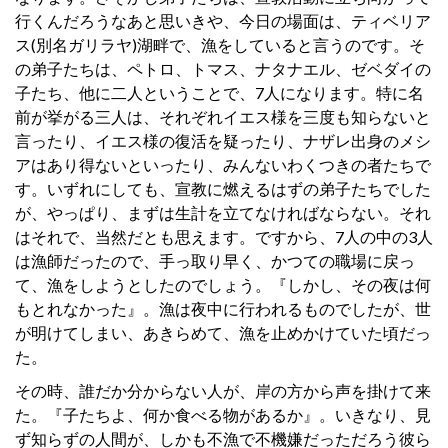
行くんだろうなあと思いきや、今日の場面は、ティベリア
ス(別名ガリラヤ)湖畔で、漁をしていると言うのです。そ
の弟子たちは、ペトロ、トマス、ナタナエル、ゼベダイの
子たち、他に二人ということで、7人になります。特に名
前が挙がる三人は、それぞれイエス様を三度も知らないと
言ったり、イエス様の復活を疑ったり、ナザレ出身のメシ
アはあり得ないといったり、みんないわくつきの者たちで
す。いずれにしても、宣教に燃えるはずの弟子たちでした
が、やっぱり、まずは生計を立てなければならない。それ
はそれで、当然だとも思えます。ですから、7人の中の3人
は漁師だったので、手っ取り早く、かつての職場に戻っ
て、漁をしようとしたのでしょう。『しかし、その夜は何
もとれなかった』。漁は夜中に行われるものでしたが、世
が明けてしまい、あきらめて、漁を止めかけていた頃だっ
た。
その時、誰だか分からない人が、岸の方から声を掛けて来
た。『子たちよ、何か食べる物があるか』。いきなり、見
ず知らずの人間が、しかも不漁で不機嫌だっただろう彼ら