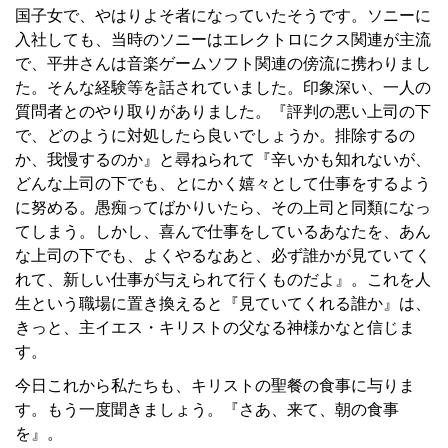
国子女で、やはりよそ者になっていたそうです。ソニーに
入社しても、当時のソニーはエレクトロにクス関連が主流
で、平井さんは音楽ゲームソフト関連の傍流に携わりまし
た。そんな経験等を話されていました。印象深い、一人の
質問者とのやり取りがありました。『評判の悪い上司の下
で、どのように対処したら良いでしょうか。排除するの
か、我慢するのか』と尋ねられて『辛いかも知れないが、
どんな上司の下でも、とにかく嬉々として仕事をするよう
に努める。愚痴ってばかりいたら、その上司と同類になっ
てしまう。しかし、喜んで仕事をしているあなたを、あん
な上司の下でも、よくやるなあと、必ず誰かが見ていてく
れて、新しい仕事が与えられて行くものだよ』。これを人
生という職場に置き換えると『見ていてくれる誰か』は、
きっと、主イエス・キリストの父なる神様かなと信じま
す。
今日これから私たちも、キリストの聖餐の食事に与りま
す。もう一度聞きましょう。『さあ、来て、朝の食事
を』。