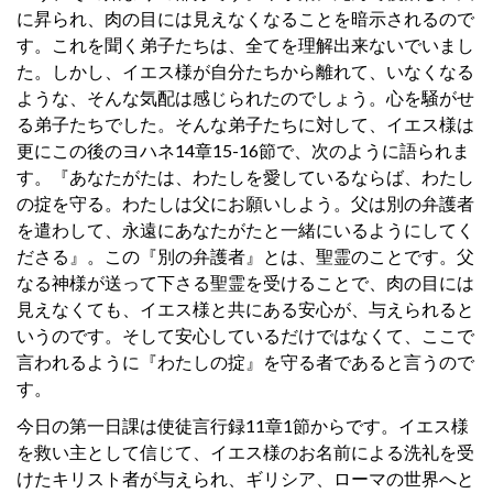
に昇られ、肉の目には見えなくなることを暗示されるので
す。これを聞く弟子たちは、全てを理解出来ないでいまし
た。しかし、イエス様が自分たちから離れて、いなくなる
ような、そんな気配は感じられたのでしょう。心を騒がせ
る弟子たちでした。そんな弟子たちに対して、イエス様は
更にこの後のヨハネ14章15-16節で、次のように語られま
す。『あなたがたは、わたしを愛しているならば、わたし
の掟を守る。わたしは父にお願いしよう。父は別の弁護者
を遣わして、永遠にあなたがたと一緒にいるようにしてく
ださる』。この『別の弁護者』とは、聖霊のことです。父
なる神様が送って下さる聖霊を受けることで、肉の目には
見えなくても、イエス様と共にある安心が、与えられると
いうのです。そして安心しているだけではなくて、ここで
言われるように『わたしの掟』を守る者であると言うので
す。
今日の第一日課は使徒言行録11章1節からです。イエス様
を救い主として信じて、イエス様のお名前による洗礼を受
けたキリスト者が与えられ、ギリシア、ローマの世界へと