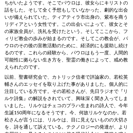
ちがいたようです。そこでパウロは、彼女らにキリストの
話をした。そして全く予想もしていなかった、劇的な出会
いが備えられていた。ティアティラ市出身の、紫布を商う
リディアという女性です。この出会いによって、彼女とそ
の家族全員が、洗礼を受けたという。そしてここから、フ
ィリピ教会の歩みが始まるのです。そしてこの教会が、パ
ウロのその後の宣教活動のために、経済的にも援助し続け
るのです。これらの経験から、パウロはもう一度、人間的
可能性に拠らない生き方を、聖霊の働きによって、戒め教
えられたのです。
以前、聖書研究会で、カトリック信者で評論家の、若松英
輔さんのエッセイを取り上げた事がありました。個人的に
注目している方です。その若松さんが、先日ラジオで『リ
ルケ詩集』の解説をされていて、興味深く聞き入ってしま
いました。リルケはチェコのプラハ生まれの詩人で、今年
生誕150周年になるそうです。今、何故リルケなのか。若
松さんが言うには、リルケは、目に見えないものの大切さ
を、詩を通して訴えている。テクノロジーの発達が、より