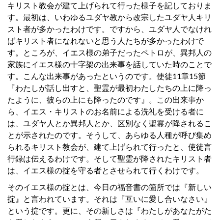
キリスト教会が建て上げられて行った様子を記しておりま
す。最初は、いわゆるユダヤ教から改宗したユダヤ人キリ
スト者が多かったわけです。ですから、ユダヤ人でなけれ
ばキリスト者になれないと思う人たちが多かったわけで
す。ところが、イエス様の弟子だったペトロが、異邦人の
家族にイエス様の十字架の出来事を話していた時のことで
す。こんな出来事があったというのです。使徒11章15節
『わたしが話し出すと、聖霊が最初わたしたちの上に降っ
たように、彼らの上にも降ったのです』。この出来事か
ら、イエス・キリストのお名前による洗礼を受ける者に
は、ユダヤ人とか異邦人とか、区別なく聖霊が降されるこ
とが示されたのです。そうして、あらゆる人種が呼び集め
られるキリスト教会が、建て上げられて行ったと、使徒言
行録は伝えるわけです。そして聖霊が降されたキリスト者
は、イエス様の掟を守る者とさせられて行くわけです。
そのイエス様の掟とは、今日の福音書の箇所では『新しい
掟』と言われています。それは『互いに愛し合いなさい』
という掟です。更に、その新しさは『わたしがあなたがた