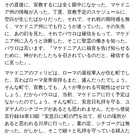
その直後に、宣教するには全く眼中になかった、マケドニ
ア州の情報が入った。丁度、宣教予定のスケジュールに、
空白が生じたばかりだった。それで、それ程の期待感も無
く、マケドニア州にでも行こうか迷っていた。その矢先
に、あの幻を見た。それでパウロは確信をもって、マケド
ニア州に入ろうと決断した。そこに聖霊の働きを知った。
パウロは言います。『マケドニア人に福音を告げ知らせる
ために、神がわたしたちを召されているのだと、確信する
に至った』。
マケドニアのフィリピは、ローマの退役軍人が住む町でし
た。言わばローマ皇帝崇拝もまた、盛んだったでしょう。
そんな町で、宣教しても、人々が導かれる可能性はゼロで
しょう。だからパウロは、当初、マケドニアに行く予定は
なかったのでしょう。そんな町に、安息日礼拝を守る、ユ
ダヤ人のシナゴーグがあるとも思われません。だから使徒
言行録16章13節『安息日に町の門を出て、祈りの場所が
あると思われる川岸に行った』。案の定、シナゴーグは無
かった。がしかし、そこで細々と礼拝を守っている婦人た