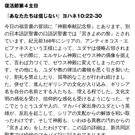
復活節第４主日
『あなたたちは信じない』ヨハネ10:22-30
今日の福音書の冒頭に『神殿奉献記念祭』とあります。別
の日本語訳聖書の口語訳聖書では『宮きよめの祭』とされ
ています。紀元前168年にシリアの、アンティオコス・エ
ピファネスという王様によって、ユダヤは侵略占領されま
した。その際に、エルサレム神殿にゼウス神の偶像を据え
て、言わば力づくで、ゼウス神殿に変えてしまったので
す。その他にも、ユダヤ教の律法の書物を悉く引き裂いた
り、割礼を禁止したり、屈辱的なことが行われ続けまし
た。併せて、進んだギリシアの文化が入り込み、ギリシア
名を自分の名前とする人たちも、増える程でした。文化文
明の感化を受け、信仰的な感化も受けるようになった。そ
こでとうとうユダヤ人の、マカバイ家出身のユダという英
雄が、反乱を起こして、シリアの支配からの解放を戦い取
ったわけです。そして神殿も、いわゆる異教の汚れからの
『宮きよめ』をしたわけです。この辺の詳細は、新共同訳
聖書では続編のマカバイ記に記されてあります。