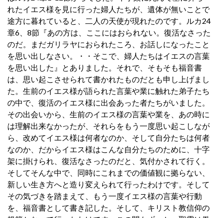
れたイエス様を見に行った婦人たちが、遺体が無いことで
途方に暮れていると、二人の天使が現れたのです。ルカ24
章6、8節『あの方は、ここにはおられない。復活なさった
のだ。まだガリラヤにおられたころ、お話しになったこと
を思い出しなさい。・・そこで、婦人たちはイエスの言葉
を思い出した』とありました。それで、そもそも福音書
は、思い起こさせられて書かれたものだとも申し上げまし
た。生前のイエス様が語られた言葉や業に触れた弟子たち
の中で、復活のイエス様に出会あった者たちがいました。
その出会いから、生前のイエス様の言葉や業を、あの時に
は理解出来なかったが、それらをもう一度思い起こしなが
ら、改めてイエス様は何者なのか、そして自分たちは何者
なのか、だからイエス様はこんな自分たちのために、十字
架に掛けられ、復活なさったのだと、気付かされて行く。
そしてそんな中で、同時にこれまでの価値観に拠らない、
新しい生き方へと造り変えられて行ったわけです。そして
その気づきを踏まえて、もう一度イエス様の言葉や行動
を、福音書として書き記した。そして、キリスト教信仰の