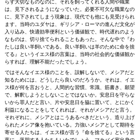
らず大切なものなのに、それを飼ってくれる人間や職業
は、見下されるようになっていた。必要不可欠な職業なの
に、見下されてしまう現象は、現代でも他にも見受けられ
ます。当時のユダヤは、ギリシア・ローマの進んだ文化が
入り込み、快適効率便利という価値観で、時代遅れのよう
なものは、切り捨てられることもあった。そんな中で『わ
たしは良い羊飼いである。良い羊飼いは羊のために命を捨
てる』というイエス様の言葉は、当時の社会的な価値観か
らすれば、理解不能だったでしょう。
ではそんなイエス様のことを、誤解しないで、メシアだと
知るためには、どうしたら良いのだろうか。それは、イエ
ス様が何を言おうと、人間的な習慣、常識、筋書き、願望
で、解釈しようとしないことではないか。安息日を守らな
いから罪人だと言い、片や安息日を脇に置いて、とにかく
利益になることをしてくれれば、それがメシアだと言う。
それぞれに、メシアとはこうあるべきだという、造り上げ
られたメシア像を抱いている。力強いメシアとして期待を
寄せる人たちは、イエス様が言う『命を捨てる』という言
葉に、落胆する人たちもいたでしょう。マカバイ家出身の