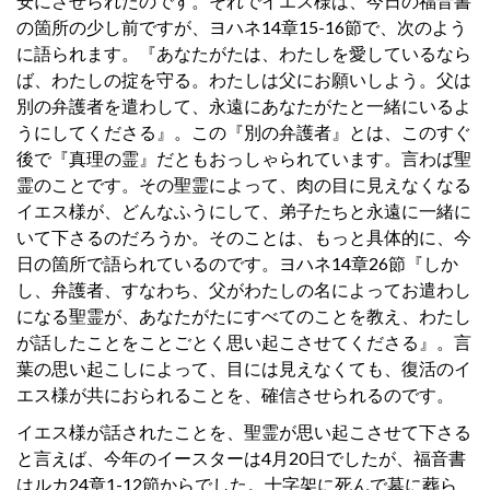
安にさせられたのです。それでイエス様は、今日の福音書
の箇所の少し前ですが、ヨハネ14章15-16節で、次のよう
に語られます。『あなたがたは、わたしを愛しているなら
ば、わたしの掟を守る。わたしは父にお願いしよう。父は
別の弁護者を遣わして、永遠にあなたがたと一緒にいるよ
うにしてくださる』。この『別の弁護者』とは、このすぐ
後で『真理の霊』だともおっしゃられています。言わば聖
霊のことです。その聖霊によって、肉の目に見えなくなる
イエス様が、どんなふうにして、弟子たちと永遠に一緒に
いて下さるのだろうか。そのことは、もっと具体的に、今
日の箇所で語られているのです。ヨハネ14章26節『しか
し、弁護者、すなわち、父がわたしの名によってお遣わし
になる聖霊が、あなたがたにすべてのことを教え、わたし
が話したことをことごとく思い起こさせてくださる』。言
葉の思い起こしによって、目には見えなくても、復活のイ
エス様が共におられることを、確信させられるのです。
イエス様が話されたことを、聖霊が思い起こさせて下さる
と言えば、今年のイースターは4月20日でしたが、福音書
はルカ24章1-12節からでした。十字架に死んで墓に葬ら