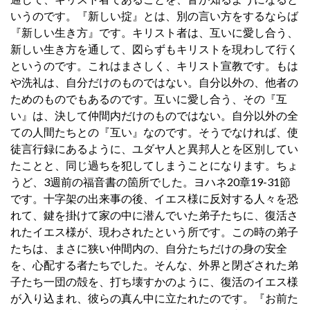
いうのです。『新しい掟』とは、別の言い方をするならば
『新しい生き方』です。キリスト者は、互いに愛し合う、
新しい生き方を通して、図らずもキリストを現わして行く
というのです。これはまさしく、キリスト宣教です。もは
や洗礼は、自分だけのものではない。自分以外の、他者の
ためのものでもあるのです。互いに愛し合う、その『互
い』は、決して仲間内だけのものではない。自分以外の全
ての人間たちとの『互い』なのです。そうでなければ、使
徒言行録にあるように、ユダヤ人と異邦人とを区別してい
たことと、同じ過ちを犯してしまうことになります。ちょ
うど、3週前の福音書の箇所でした。ヨハネ20章19-31節
です。十字架の出来事の後、イエス様に反対する人々を恐
れて、鍵を掛けて家の中に潜んでいた弟子たちに、復活さ
れたイエス様が、現わされたという所です。この時の弟子
たちは、まさに狭い仲間内の、自分たちだけの身の安全
を、心配する者たちでした。そんな、外界と閉ざされた弟
子たち一団の殻を、打ち壊すかのように、復活のイエス様
が入り込まれ、彼らの真ん中に立たれたのです。『お前た