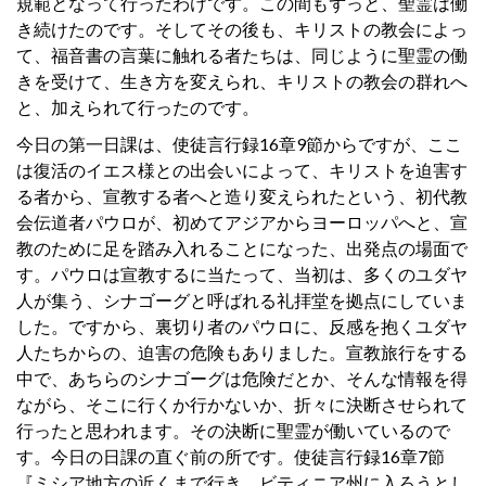
規範となって行ったわけです。この間もずっと、聖霊は働
き続けたのです。そしてその後も、キリストの教会によっ
て、福音書の言葉に触れる者たちは、同じように聖霊の働
きを受けて、生き方を変えられ、キリストの教会の群れへ
と、加えられて行ったのです。
今日の第一日課は、使徒言行録16章9節からですが、ここ
は復活のイエス様との出会いによって、キリストを迫害す
る者から、宣教する者へと造り変えられたという、初代教
会伝道者パウロが、初めてアジアからヨーロッパへと、宣
教のために足を踏み入れることになった、出発点の場面で
す。パウロは宣教するに当たって、当初は、多くのユダヤ
人が集う、シナゴーグと呼ばれる礼拝堂を拠点にしていま
した。ですから、裏切り者のパウロに、反感を抱くユダヤ
人たちからの、迫害の危険もありました。宣教旅行をする
中で、あちらのシナゴーグは危険だとか、そんな情報を得
ながら、そこに行くか行かないか、折々に決断させられて
行ったと思われます。その決断に聖霊が働いているので
す。今日の日課の直ぐ前の所です。使徒言行録16章7節
『ミシア地方の近くまで行き、ビティニア州に入ろうとし