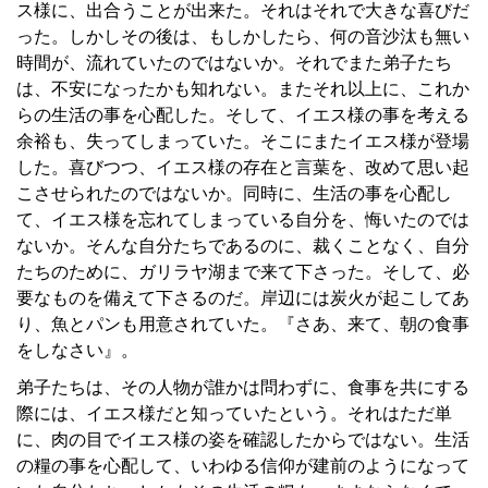
ス様に、出合うことが出来た。それはそれで大きな喜びだ
った。しかしその後は、もしかしたら、何の音沙汰も無い
時間が、流れていたのではないか。それでまた弟子たち
は、不安になったかも知れない。またそれ以上に、これか
らの生活の事を心配した。そして、イエス様の事を考える
余裕も、失ってしまっていた。そこにまたイエス様が登場
した。喜びつつ、イエス様の存在と言葉を、改めて思い起
こさせられたのではないか。同時に、生活の事を心配し
て、イエス様を忘れてしまっている自分を、悔いたのでは
ないか。そんな自分たちであるのに、裁くことなく、自分
たちのために、ガリラヤ湖まで来て下さった。そして、必
要なものを備えて下さるのだ。岸辺には炭火が起こしてあ
り、魚とパンも用意されていた。『さあ、来て、朝の食事
をしなさい』。
弟子たちは、その人物が誰かは問わずに、食事を共にする
際には、イエス様だと知っていたという。それはただ単
に、肉の目でイエス様の姿を確認したからではない。生活
の糧の事を心配して、いわゆる信仰が建前のようになって