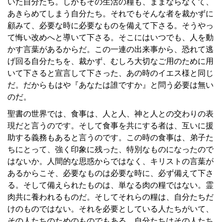
いた自分たち。しかもその生活の糧も、ままならなくて、
あきらめてしまう自分たち。それでもそんな者を裁かずに
顧みて、必要な時に必要なものを備えて下さる。そうやっ
て悔い改めへと導いて下さる。そこにはいつでも、人を動
かす言葉があるからだ。この一連の出来事から、恐れて逃
げ回る自分たちを、裁かず、むしろ大切なご用のために用
いて下さると宣言して下さった、あの時のイエス様と同じ
だ。だからもはや『あなたは誰ですか』と問う必要は無い
のだ。
聖書の世界では、食事は、人と人、神と人との交わりの表
現だと言うのです。そして食事を共にする者は、互いに援
助する義務もあると言うのです。この時の食事は、弟子た
ちにとって、強く印象に残った、特別なものになったので
はないか。人間的な思惑からではなく、キリストの言葉が
あるからこそ、必要なものは必要な時に、必ず備えて下さ
る。そして備えられたものは、単なる肉の糧ではない。霊
肉共に養われるものだ。そしてそれらの糧は、自分たちだ
けのものではない。それを必要としている人たちがいて、
その人たちのためのものでもある。自分たちはその人たち