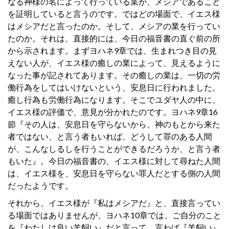
なる神様の名によって行っている業が、メシアであること
を証明していると言うのです。ではどの場面で、イエス様
はメシアだと言ったのか。そして、メシアの業を行ってい
たのか。それは、直接的には、今日の福音書の直ぐ前の所
から示されます。まずヨハネ9章では、生まれつき目の見
えない人が、イエス様の癒しの業によって、見えるように
なった事が記されてあります。その癒しの業は、一切の労
働行為をしてはいけないという、安息日に行われました。
癒し行為も労働行為になります。そこでユダヤ人の中に、
イエス様の評価で、意見が分かれたのです。ヨハネ9章16
節『その人は、安息日を守らないから、神のもとから来た
者ではない、と言う者もいれば、どうして罪のある人間
が、こんなしるしを行うことができるだろうか、と言う者
もいた』。今日の福音書の、イエス様に対して尋ねた人間
は、イエス様を、安息日を守らない罪人だとする側の人間
だったようです。
それから、イエス様が『私はメシアだ』と、直接言ってい
る場面ではありませんが、ヨハネ10章では、ご自分のこと
を『わたしは良い羊飼い』だと言って、言わば『羊飼い』