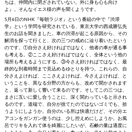
ちは、仲間内に閉ざされていない。外に身も心も向け
よ』。そんなイエス様の声を聞くようです。
5月6日のNHK『毎朝ラジオ』という番組の中で『渋滞
学』という学問を研究されている、東京大学の西成勝弘先
生のお話を聞きました。車の渋滞が起こる原因から、その
解消を探って行くと、次の三つの戒めに辿り着いたという
のです。①自分さえ好ければではなく、他者の車が通る事
も考える。②ここさえ好ければではなく、全体という他の
場所も考えるようにする。③今さえ好ければではなく、最
終的な到着時間まで見込めるゆとりを持つ。これらの、自
分さえよければ、ここさえよければ、今さえよければ、と
いうことを、異なる分野の方からも、改めて聞かされます
と、返って新しく響いて来るのです。そしてこの三つは、
まさに互いに愛し合うことに、深く関わっていると示され
るのです。道端で、自分が捨てたのではないゴミでも、拾
うようにしようか。自分のいる所は快適だけど、その分エ
アコンをガンガン使うのは、少し控えめにしようか。お風
呂でリキを入れて体を綺麗にしたいが、石鹸の量は適度に