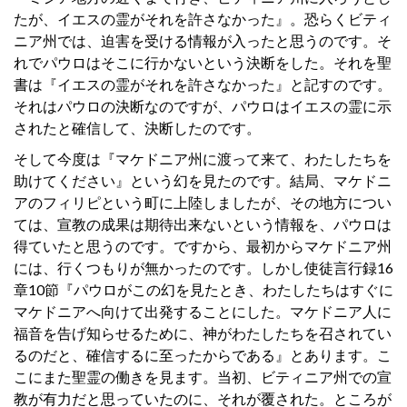
たが、イエスの霊がそれを許さなかった』。恐らくビティ
ニア州では、迫害を受ける情報が入ったと思うのです。そ
れでパウロはそこに行かないという決断をした。それを聖
書は『イエスの霊がそれを許さなかった』と記すのです。
それはパウロの決断なのですが、パウロはイエスの霊に示
されたと確信して、決断したのです。
そして今度は『マケドニア州に渡って来て、わたしたちを
助けてください』という幻を見たのです。結局、マケドニ
アのフィリピという町に上陸しましたが、その地方につい
ては、宣教の成果は期待出来ないという情報を、パウロは
得ていたと思うのです。ですから、最初からマケドニア州
には、行くつもりが無かったのです。しかし使徒言行録16
章10節『パウロがこの幻を見たとき、わたしたちはすぐに
マケドニアへ向けて出発することにした。マケドニア人に
福音を告げ知らせるために、神がわたしたちを召されてい
るのだと、確信するに至ったからである』とあります。こ
こにまた聖霊の働きを見ます。当初、ビティニア州での宣
教が有力だと思っていたのに、それが覆された。ところが