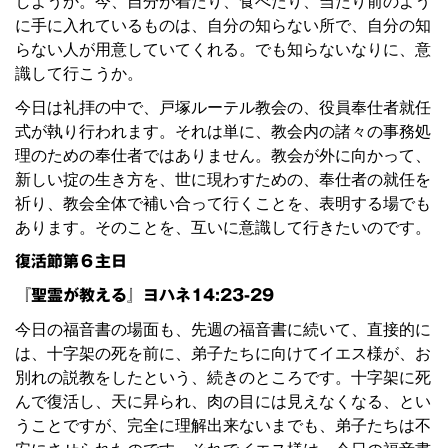
しようか。今、自分が着たり、食べたり、当たり前のよう
に手に入れているものは、自分の知らない所で、自分の知
らない人が用意していてくれる。でも知らないなりに、意
識して行こうか。
今日は礼拝の中で、戸塚ルーテル教会の、役員奉仕者就任
式が執り行われます。それは単に、教会内の諸々の事務処
理のための奉仕者ではありません。教会が外に向かって、
新しい掟の生き方を、世に現わすための、奉仕者の就任を
祈り、教会全体で補い合って行くことを、表明する場でも
あります。そのことを、互いに意識して行きたいのです。
復活節第６主日
『聖霊が教える』ヨハネ14:23-29
今日の福音書の場面も、先週の福音書に続いて、直接的に
は、十字架の死を前に、弟子たちに向けてイエス様が、お
別れの説教をしたという、続きのところです。十字架に死
んで復活し、天に昇られ、肉の目には見えなくなる、とい
うことですが、完全に理解出来ないまでも、弟子たちは不