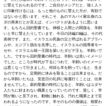
に譬えておられるのです。ご自分がメシアだと、強く人々
に印象付けるには、もっと他のものに譬えた方が、有効で
はないかと思います。それこそ、あのマカバイ家出身のユ
ダの再来だとか言えば、インパクトがあるように思いま
す。もちろん旧約聖書でも、神様と人間との関係を、羊飼
いと羊に譬えたりしています。今日の詩編23編は、その代
表例です。また、イスラエル民族の父と呼ばれるアブラハ
ムや、エジプト脱出を先導した、イスラエルの指導者モー
セや、イスラエル統一王国を築いたダビデ王も、羊飼いで
した。ですから旧約聖書の時代は、羊飼いは良いイメージ
でした。ところが時代が下るにつれて、羊飼いのイメージ
は悪くなって行きました。何頭も羊を飼っていると、生き
ものですから、定期的に休みを取ることは出来ません。だ
から羊飼いたちは、安息日の礼拝に毎週行くことは、出来
ませんでした。新約聖書の時代になると、羊飼いはユダヤ
人たちに好まれない職業となっていたのです。貧しく、学
問が無いと見下され、動物に触れる、汚れた職業とまで言
われるようになったのです。羊そのものの価値は、相変わ