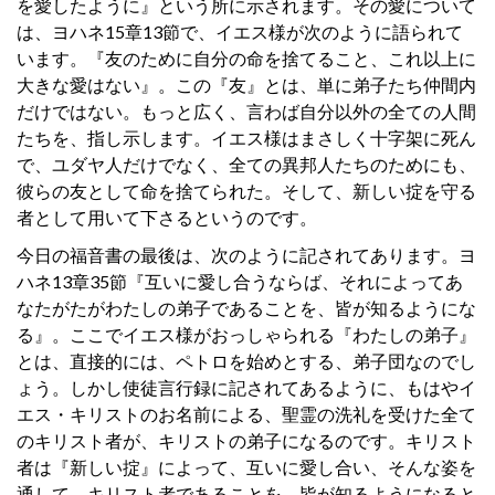
を愛したように』という所に示されます。その愛について
は、ヨハネ15章13節で、イエス様が次のように語られて
います。『友のために自分の命を捨てること、これ以上に
大きな愛はない』。この『友』とは、単に弟子たち仲間内
だけではない。もっと広く、言わば自分以外の全ての人間
たちを、指し示します。イエス様はまさしく十字架に死ん
で、ユダヤ人だけでなく、全ての異邦人たちのためにも、
彼らの友として命を捨てられた。そして、新しい掟を守る
者として用いて下さるというのです。
今日の福音書の最後は、次のように記されてあります。ヨ
ハネ13章35節『互いに愛し合うならば、それによってあ
なたがたがわたしの弟子であることを、皆が知るようにな
る』。ここでイエス様がおっしゃられる『わたしの弟子』
とは、直接的には、ペトロを始めとする、弟子団なのでし
ょう。しかし使徒言行録に記されてあるように、もはやイ
エス・キリストのお名前による、聖霊の洗礼を受けた全て
のキリスト者が、キリストの弟子になるのです。キリスト
者は『新しい掟』によって、互いに愛し合い、そんな姿を
通して、キリスト者であることを、皆が知るようになると