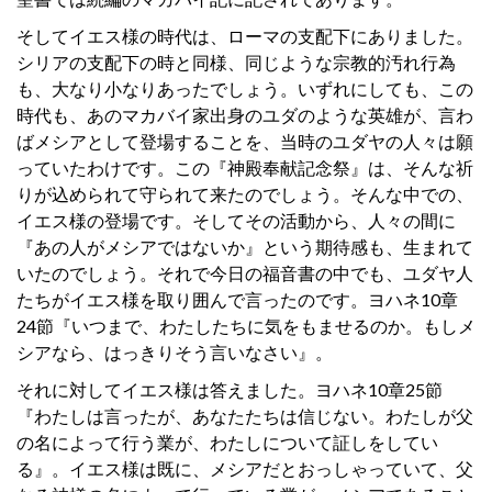
そしてイエス様の時代は、ローマの支配下にありました。
シリアの支配下の時と同様、同じような宗教的汚れ行為
も、大なり小なりあったでしょう。いずれにしても、この
時代も、あのマカバイ家出身のユダのような英雄が、言わ
ばメシアとして登場することを、当時のユダヤの人々は願
っていたわけです。この『神殿奉献記念祭』は、そんな祈
りが込められて守られて来たのでしょう。そんな中での、
イエス様の登場です。そしてその活動から、人々の間に
『あの人がメシアではないか』という期待感も、生まれて
いたのでしょう。それで今日の福音書の中でも、ユダヤ人
たちがイエス様を取り囲んで言ったのです。ヨハネ10章
24節『いつまで、わたしたちに気をもませるのか。もしメ
シアなら、はっきりそう言いなさい』。
それに対してイエス様は答えました。ヨハネ10章25節
『わたしは言ったが、あなたたちは信じない。わたしが父
の名によって行う業が、わたしについて証しをしてい
る』。イエス様は既に、メシアだとおっしゃっていて、父