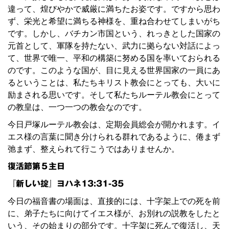
違って、煌びやかで威厳に満ちたお姿です。ですから思わ
ず、栄光と希望に満ちる神様を、重ね合わせてしまいがち
です。しかし、バチカン市国という、れっきとした国家の
元首として、軍隊を持たない、武力に拠らない対話によっ
て、世界で唯一、平和の構築に努める国を率いておられる
のです。このような国が、目に見える世界国家の一員にあ
るということは、私たちキリスト教会にとっても、大いに
励まされる思いです。そして私たちルーテル教会にとって
の教皇は、一つ一つの教会なのです。
今日戸塚ルーテル教会は、定期会員総会が開かれます。イ
エス様の言葉に聞き分けられる群れであるように、倦まず
弛まず、整えられて行こうではありませんか。
復活節第５主日
『新しい掟』ヨハネ13:31-35
今日の福音書の場面は、直接的には、十字架上での死を前
に、弟子たちに向けてイエス様が、お別れの説教をしたと
いう、その始まりの部分です。十字架に死んで復活し、天