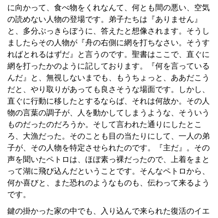
に向かって、食べ物をくれなんて、何とも間の悪い、空気
の読めない人物の登場です。弟子たちは『ありません』
と、多分ぶっきらぼうに、答えたと想像されます。そうし
ましたらその人物が『舟の右側に網を打ちなさい。そうす
ればとれるはずだ』と言うのです。聖書はここで、直ぐに
網を打ったかのように記しております。『何を言っている
んだ』と、無視しないまでも、もうちょっと、ああだこう
だと、やり取りがあっても良さそうな場面です。しかし、
直ぐに行動に移したとするならば、それは何故か。その人
物の言葉の調子が、人を動かしてしまうような、そういう
ものだったのだろうか。そして言われた通りにしたとこ
ろ、大漁だった。そのことも目の当たりにして、一人の弟
子が、その人物を特定させられたのです。『主だ』。その
声を聞いたペトロは、ほぼ素っ裸だったので、上着をまと
って湖に飛び込んだということです。そんなペトロから、
何か喜びと、また恐れのようなものも、伝わって来るよう
です。
鍵の掛かった家の中でも、入り込んで来られた復活のイエ