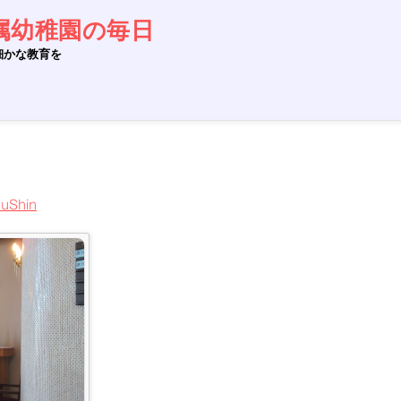
属幼稚園の毎日
細かな教育を
zuShin