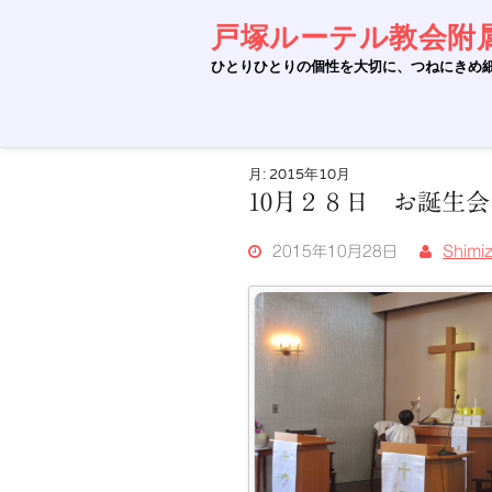
Skip
to
戸塚ルーテル教会附
content
ひとりひとりの個性を大切に、つねにきめ
月:
2015年10月
10月２８日 お誕生会
2015年10月28日
Shimi