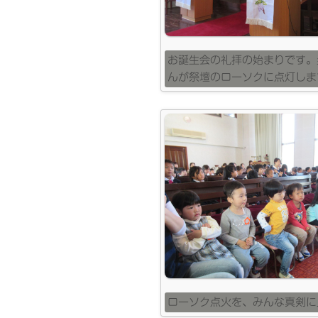
お誕生会の礼拝の始まりです。
んが祭壇のローソクに点灯しま
ローソク点火を、みんな真剣に