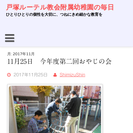
Skip
戸塚ルーテル教会附属幼稚園の毎日
to
content
ひとりひとりの個性を大切に、つねにきめ細かな教育を
月:
2017年11月
11月25日 今年度第二回おやじの会
2017年11月25日
ShimizuShin