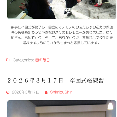
無事に卒園式が終了し、園庭にてテモテのお友だちやお迎えの保護
者の皆様も加わって卒園児見送りのセレモニーがありました。ゆり
組さん、おめでとう！そして、ありがとう♡ 素敵な小学校生活を
送れますようにこれからもずっと応援しています。
Categories:
園の毎日
２０２６年３月１７日 卒園式総練習
2026年3月17日
ShimizuShin