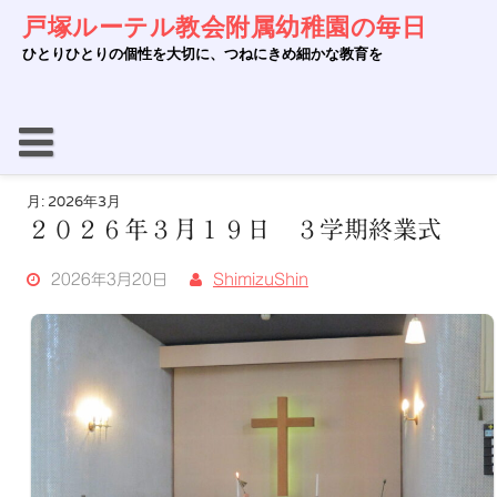
Skip
戸塚ルーテル教会附属幼稚園の毎日
to
content
ひとりひとりの個性を大切に、つねにきめ細かな教育を
月:
2026年3月
２０２６年３月１９日 ３学期終業式
2026年3月20日
ShimizuShin