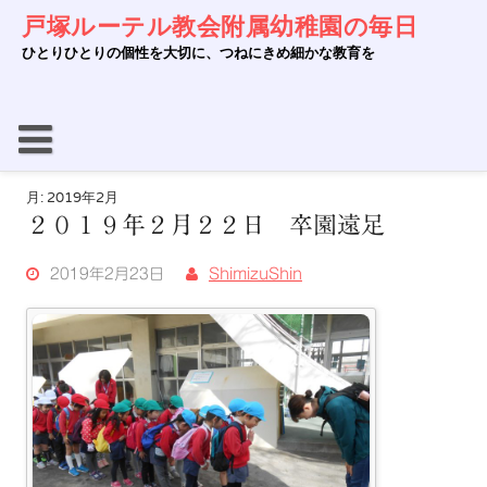
Skip
戸塚ルーテル教会附属幼稚園の毎日
to
content
ひとりひとりの個性を大切に、つねにきめ細かな教育を
月:
2019年2月
２０１９年２月２２日 卒園遠足
2019年2月23日
ShimizuShin