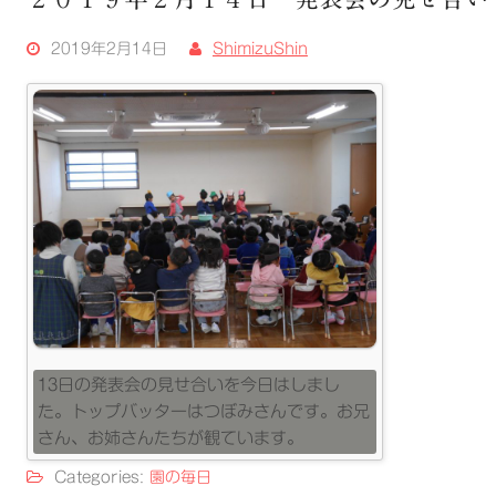
2019年2月14日
ShimizuShin
13日の発表会の見せ合いを今日はしまし
た。トップバッターはつぼみさんです。お兄
さん、お姉さんたちが観ています。
Categories:
園の毎日