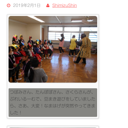
2019年2月1日
ShimizuShin
つぼみさん、たんぽぽさん、さくらさんが、
ぷれいるーむで、豆まき遊びをしていました
ら、さあ、大変！なまはげが突然やってきま
した！