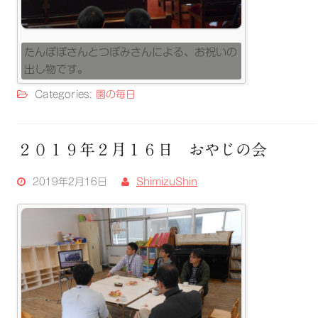
たんぽぽさんとつぼみさんによる、お祝いの
出し物です。
Categories:
園の毎日
２０１９年２月１６日 おやじの会
2019年2月16日
ShimizuShin