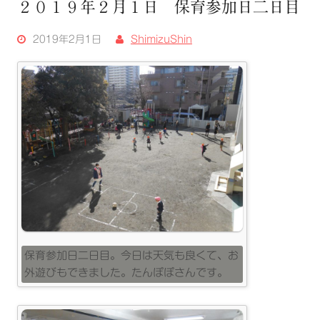
２０１９年２月１日 保育参加日二日目
2019年2月1日
ShimizuShin
保育参加日二日目。今日は天気も良くて、お
外遊びもできました。たんぽぽさんです。