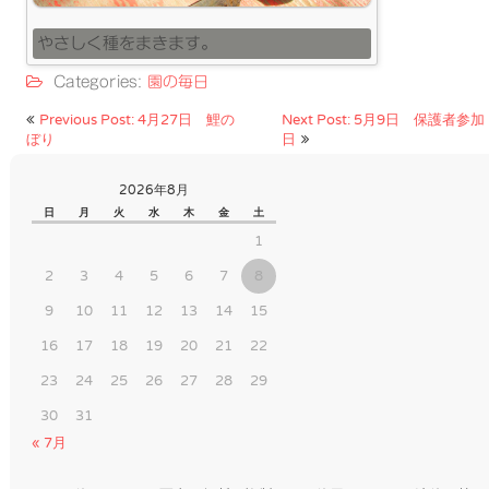
やさしく種をまきます。
Categories:
園の毎日
投
Previous Post: 4月27日 鯉の
Next Post: 5月9日 保護者参加
ぼり
日
稿
ナ
2026年8月
ビ
日
月
火
水
木
金
土
1
ゲ
ー
2
3
4
5
6
7
8
シ
9
10
11
12
13
14
15
ョ
16
17
18
19
20
21
22
ン
23
24
25
26
27
28
29
30
31
« 7月