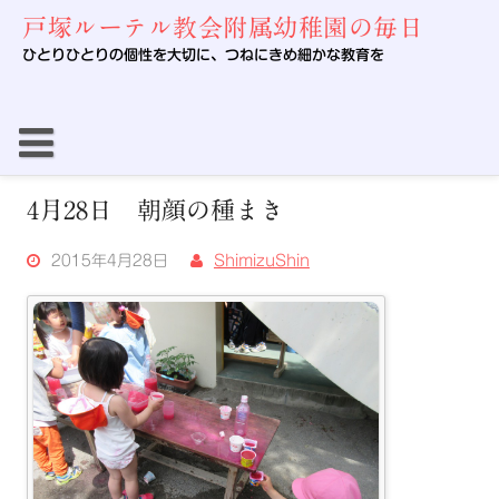
Skip
戸塚ルーテル教会附属幼稚園の毎日
to
content
ひとりひとりの個性を大切に、つねにきめ細かな教育を
4月28日 朝顔の種まき
2015年4月28日
ShimizuShin