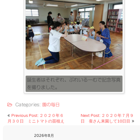
誕生者はそれぞれ、ぷれいるーむで記念写真
を撮りました。
Categories:
園の毎日
投
Previous Post: ２０２０年６
Next Post: ２０２０年７月９
月３０日 ミニトマトの苗植え
日 蚕さん来園して10日目
稿
ナ
2026年8月