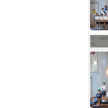
リース組
す。