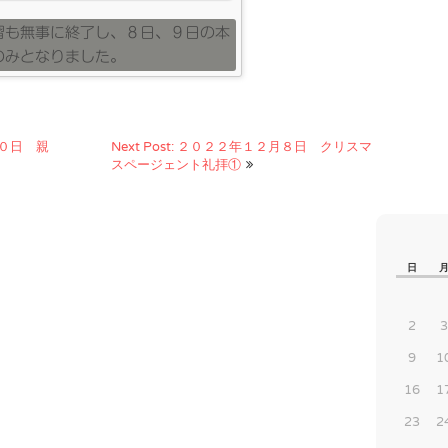
習も無事に終了し、８日、９日の本
のみとなりました。
月３０日 親
Next Post: ２０２２年１２月８日 クリスマ
スページェント礼拝①
日
2
3
9
1
16
1
23
2