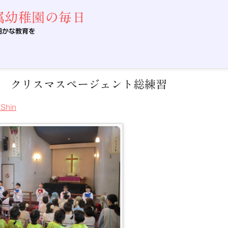
属幼稚園の毎日
細かな教育を
 クリスマスページェント総練習
uShin