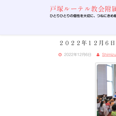
Skip
to
戸塚ルーテル教会附
content
ひとりひとりの個性を大切に、つねにきめ
２０２２年１２月６日
2022年12月6日
Shimiz