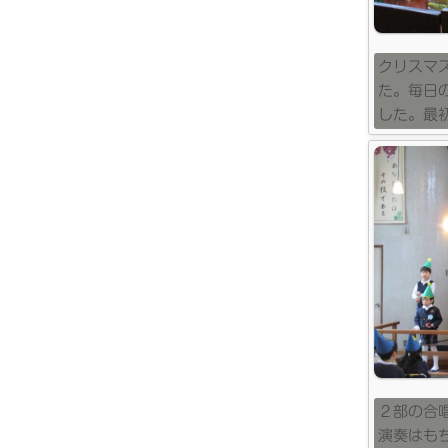
クリスマ
た。毎日
した。最
２部の合
演奏はも