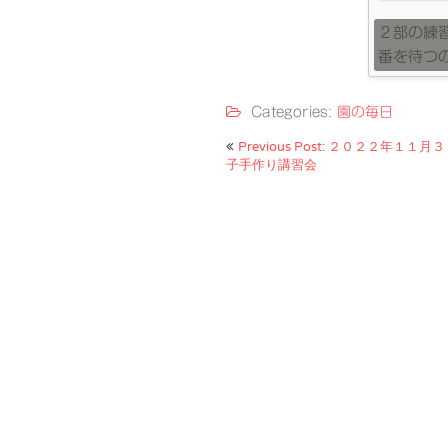
２部の練
番を待つ
Categories:
園の毎日
投
Previous Post: ２０２２年１１
子手作り講習会
稿
ナ
ビ
ゲ
ー
シ
ョ
ン