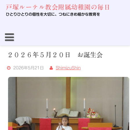
Skip
戸塚ルーテル教会附属幼稚園の毎日
to
content
ひとりひとりの個性を大切に、つねにきめ細かな教育を
２０２６年５月２０日 お誕生会
2026年5月21日
ShimizuShin