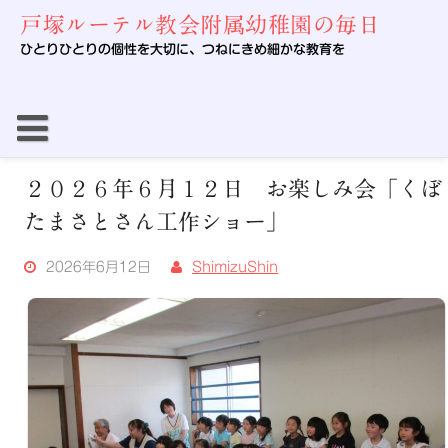
Skip
戸塚ルーテル教会附属幼稚園の毎日
to
content
ひとりひとりの個性を大切に、つねにきめ細かな教育を
２０２６年６月１２日 お楽しみ会「くぼ
たまさとさん工作ショー」
2026年6月12日
ShimizuShin