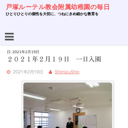
Skip
戸塚ルーテル教会附属幼稚園の毎日
to
content
ひとりひとりの個性を大切に、つねにきめ細かな教育を
日:
2021年2月19日
２０２１年２月１９日 一日入園
2021年2月19日
ShimizuShin